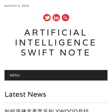
AUGUST 9, 2026
ARTIFICIAL
INTELLIGENCE
SWIFT NOTE
Main menu
Skip
MENU
to
content
Latest News
如何选择北美常见PLYWOOD总结