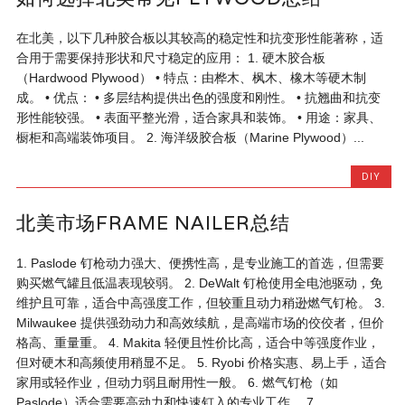
在北美，以下几种胶合板以其较高的稳定性和抗变形性能著称，适
合用于需要保持形状和尺寸稳定的应用： 1. 硬木胶合板
（Hardwood Plywood） • 特点：由桦木、枫木、橡木等硬木制
成。 • 优点： • 多层结构提供出色的强度和刚性。 • 抗翘曲和抗变
形性能较强。 • 表面平整光滑，适合家具和装饰。 • 用途：家具、
橱柜和高端装饰项目。 2. 海洋级胶合板（Marine Plywood）...
DIY
北美市场FRAME NAILER总结
1. Paslode 钉枪动力强大、便携性高，是专业施工的首选，但需要
购买燃气罐且低温表现较弱。 2. DeWalt 钉枪使用全电池驱动，免
维护且可靠，适合中高强度工作，但较重且动力稍逊燃气钉枪。 3.
Milwaukee 提供强劲动力和高效续航，是高端市场的佼佼者，但价
格高、重量重。 4. Makita 轻便且性价比高，适合中等强度作业，
但对硬木和高频使用稍显不足。 5. Ryobi 价格实惠、易上手，适合
家用或轻作业，但动力弱且耐用性一般。 6. 燃气钉枪（如
Paslode）适合需要高动力和快速钉入的专业工作。 7....