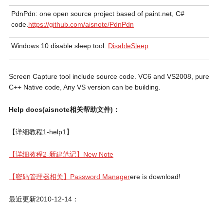
PdnPdn: one open source project based of paint.net, C#
code.
https://github.com/aisnote/PdnPdn
Windows 10 disable sleep tool:
DisableSleep
Screen Capture tool include source code. VC6 and VS2008, pure
C++ Native code, Any VS version can be building.
Help docs(aisnote相关帮助文件)：
【详细教程1-help1】
【详细教程2-新建笔记】New Note
【密码管理器相关】Password Manager
ere is download!
最近更新2010-12-14：