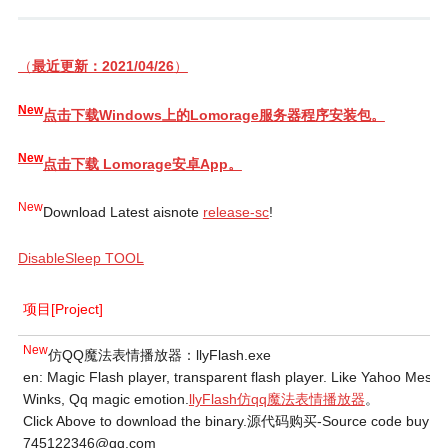
（
最近更新：2021/04/26
）
New
点击下载Windows上的Lomorage服务器程序安装包。
New
点击下载 Lomorage安卓App。
New
Download Latest aisnote
release-sc
!
DisableSleep TOOL
项目[Project]
New
仿QQ魔法表情播放器：llyFlash.exe
en: Magic Flash player, transparent flash player. Like Yahoo Messa
Winks, Qq magic emotion.
llyFlash仿qq魔法表情播放器
。
Click Above to download the binary.源代码购买-Source code buy：
745122346@qq.com