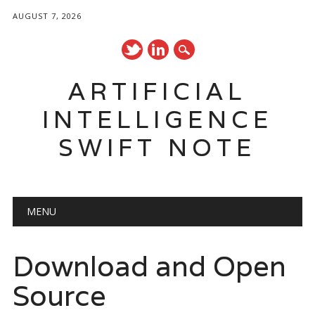
AUGUST 7, 2026
ARTIFICIAL
INTELLIGENCE
SWIFT NOTE
Main menu
Skip
MENU
to
content
Download and Open
Source