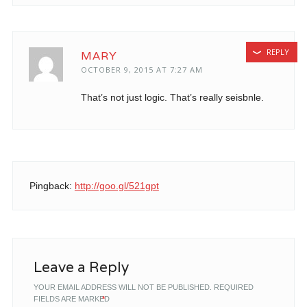
REPLY
MARY
OCTOBER 9, 2015 AT 7:27 AM
That’s not just logic. That’s really seisbnle.
Pingback:
http://goo.gl/521gpt
Leave a Reply
YOUR EMAIL ADDRESS WILL NOT BE PUBLISHED.
REQUIRED
FIELDS ARE MARKED
*