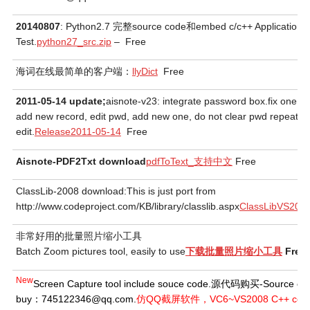
20140807
: Python2.7 完整source code和embed c/c++ Application
Test.
python27_src.zip
– Free
海词在线最简单的客户端：
llyDict
Free
2011-05-14 update;
aisnote-v23: integrate password box.fix one b
add new record, edit pwd, add new one, do not clear pwd repeat
edit.
Release2011-05-14
Free
Aisnote-PDF2Txt download
pdfToText_支持中文
Free
ClassLib-2008 download:This is just port from
http://www.codeproject.com/KB/library/classlib.aspx
ClassLibVS200
非常好用的批量照片缩小工具
Batch Zoom pictures tool, easily to use
下载批量照片缩小工具
Free
New
Screen Capture tool include souce code.源代码购买-Source co
buy：745122346@qq.com.
仿QQ截屏软件，VC6~VS2008 C++ cod