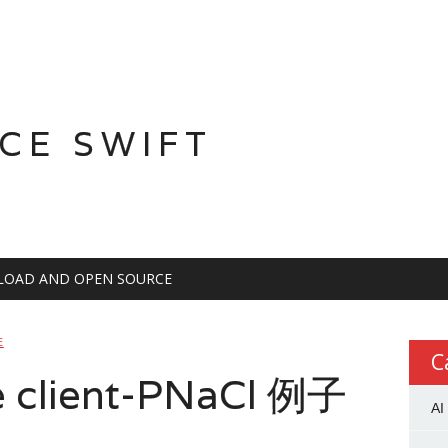
CE SWIFT
OAD AND OPEN SOURCE
E
C
e client-PNaCl 例子
AI