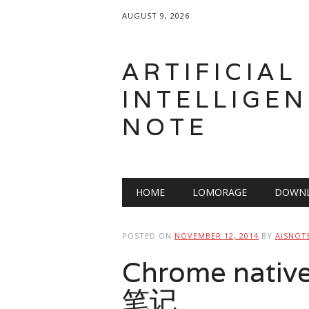
AUGUST 9, 2026
ARTIFICIAL
INTELLIGEN
NOTE
Main menu
Skip
HOME
LOMORAGE
DOWNL
to
content
POSTED ON
NOVEMBER 12, 2014
BY
AISNOT
Chrome nativ
笔记