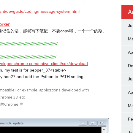
A
lient/devguide/coding/message-system.html
orker
Ju
记住的话，那就写下笔记，不要copy哦，一个一个的敲。
Ma
/////////////////////////////////////////////////
Ap
////////////////////////////////////////////////
eveloper.chrome.com/native-client/sdk/download
De
n, my test is for pepper_37<stable>
python27 and add the Python to PATH setting.
Ju
ompatible.For example, applications developed with
Ap
hrome 38, etc..
Chrome 里
Ma
Fe
Ja