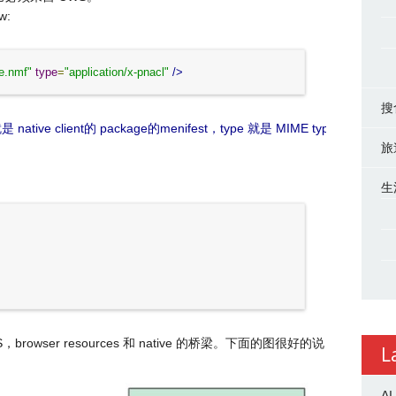
w:
e.nmf"
type
=
"application/x-pnacl"
/>
搜
是 native client的 package的menifest，type 就是 MIME type。
旅
生
JS，browser resources 和 native 的桥梁。下面的图很好的说
L
AI