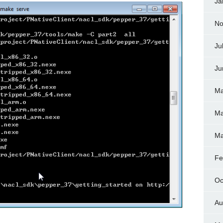
Ja
No
Ju
Ju
Ma
Ma
Ma
Fe
Oc
Au