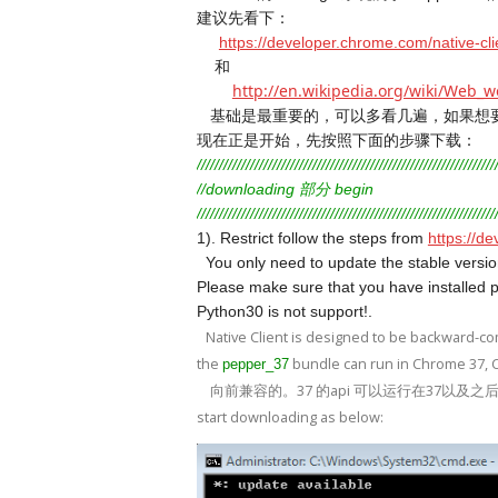
建议先看下：
https://developer.chrome.com/native-c
和
http://en.wikipedia.org/wiki/Web_w
基础是最重要的，可以多看几遍，如果想要
现在正是开始，先按照下面的步骤下载：
///////////////////////////////////////////////////////////////////
//downloading 部分 begin
///////////////////////////////////////////////////////////////////
1). Restrict follow the steps from
https://d
You only need to update the stable versio
Please make sure that you have installed 
Python30 is not support!.
Native Client is designed to be backward-c
the
bundle can run in Chrome 37, C
pepper_37
向前兼容的。37 的api 可以运行在37以及之后的
start downloading as below: