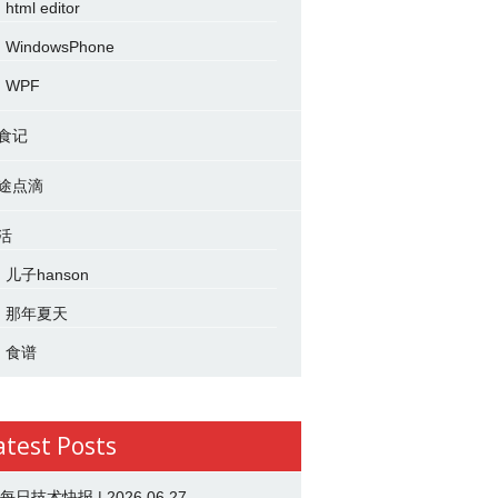
html editor
WindowsPhone
WPF
食记
途点滴
活
儿子hanson
那年夏天
食谱
atest Posts
 每日技术快报 | 2026.06.27