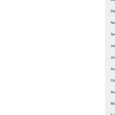
De
No
Se
Ju
Ju
Au
Oc
Au
Ma