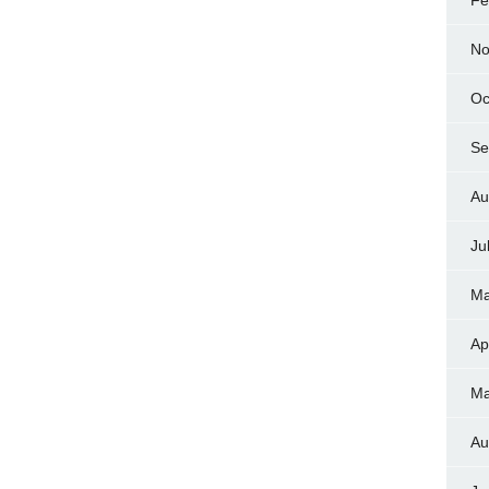
Fe
No
Oc
Se
Au
Ju
Ma
Ap
Ma
Au