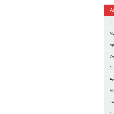
A
Ju
Ma
Ap
De
Ju
Ap
Ma
Fe
Ja