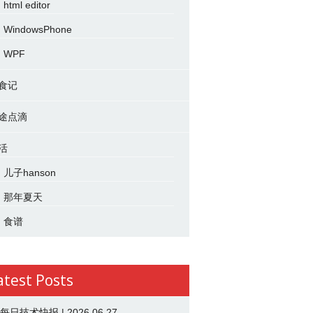
html editor
WindowsPhone
WPF
食记
途点滴
活
儿子hanson
那年夏天
食谱
atest Posts
 每日技术快报 | 2026.06.27