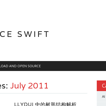
CE SWIFT
OAD AND OPEN SOURCE
es:
July 2011
C
AI
LLYDUI 中的树形结构解析