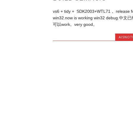
vs6 + tidy + SDK2003+WTL71， release f
win32.now is working win32 debug.中文
可以work。very good。
AISNOT