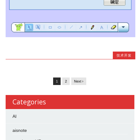
技术开发
1
2
Next ›
Categories
AI
aisnote