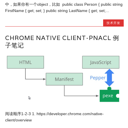
中，如果你有一个object，比如 public class Person { public string
FirstName { get; set; } public string LastName { get; set;...
技术开发
CHROME NATIVE CLIENT-PNACL 例
子笔记
阅读顺序1-2-3 1. https://developer.chrome.com/native-
client/overview