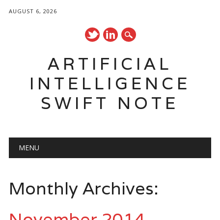
AUGUST 6, 2026
ARTIFICIAL
INTELLIGENCE
SWIFT NOTE
Main menu
Skip
MENU
to
content
Monthly Archives:
November 2014