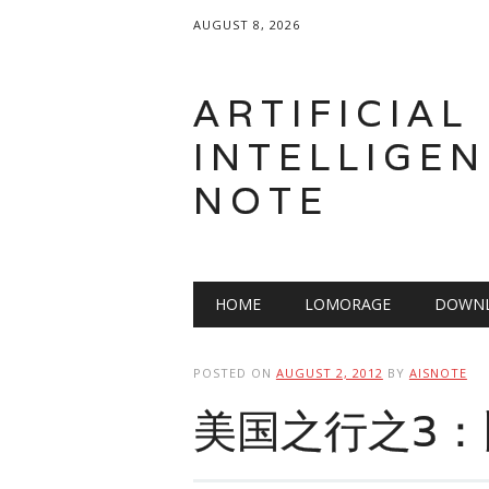
AUGUST 8, 2026
ARTIFICIAL
INTELLIGEN
NOTE
Main menu
Skip
HOME
LOMORAGE
DOWNL
to
content
POSTED ON
AUGUST 2, 2012
BY
AISNOTE
美国之行之3