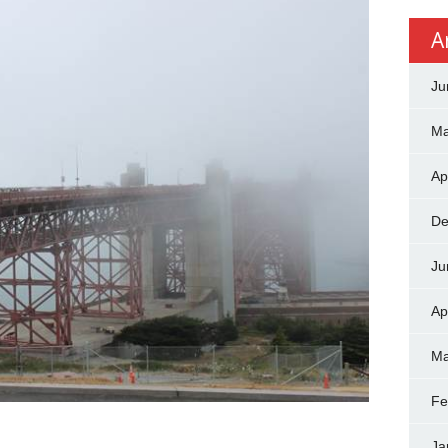
A
Ju
Ma
Ap
De
Ju
Ap
Ma
Fe
Ja