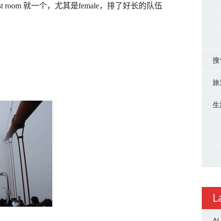
st room
就一个，尤其是
female
，排了好长的队伍
搜
旅
生
L
AI