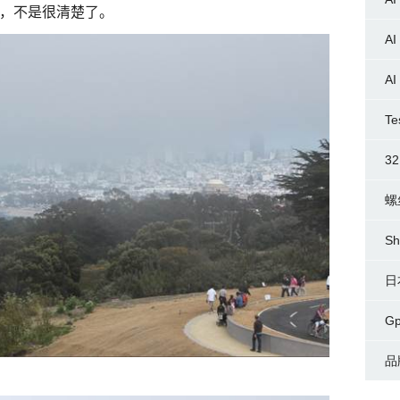
，不是很清楚了。
AI
AI
Te
3
螺
Sh
日
G
品