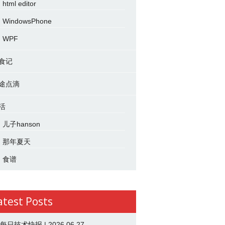
html editor
WindowsPhone
WPF
食记
途点滴
活
儿子hanson
那年夏天
食谱
atest Posts
 每日技术快报 | 2026.06.27