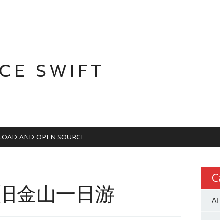
CE SWIFT
OAD AND OPEN SOURCE
C
：旧金山一日游
AI