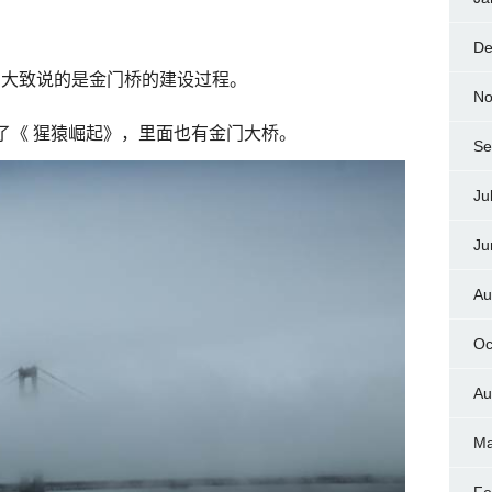
De
。大致说的是金门桥的建设过程。
No
了《
猩猿崛起》，里面也有金门大桥。
Se
Ju
Ju
Au
Oc
Au
Ma