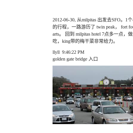
2012-06-30,
从
milpitas
出发去
SFO
。
1
个
的行程，一路游历了
twin peak
，
fort f
arts
。
回到
milpitas hotel 7
点多一点，做
吃，
king
带的梅干菜非常给力。
llyll 9:46:22 PM
golden gate bridge
入口