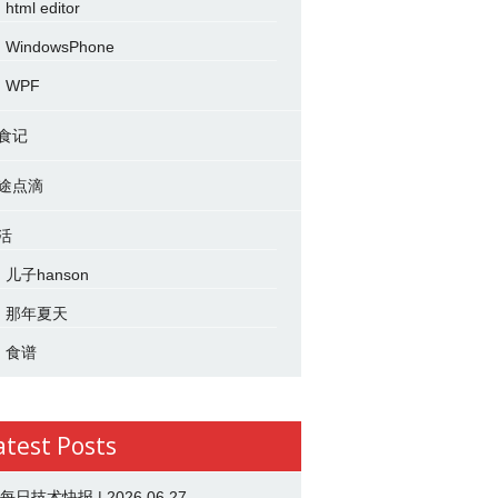
html editor
WindowsPhone
WPF
食记
途点滴
活
儿子hanson
那年夏天
食谱
atest Posts
 每日技术快报 | 2026.06.27