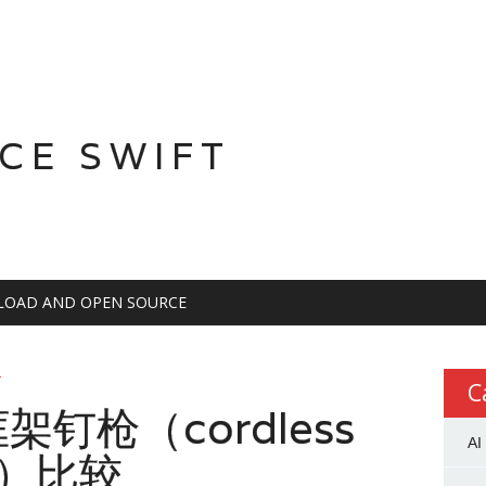
CE SWIFT
OAD AND OPEN SOURCE
E
C
钉枪（cordless
AI
er）比较