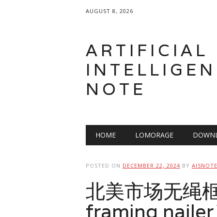
AUGUST 8, 2026
ARTIFICIAL
INTELLIGEN
NOTE
Main menu
Skip
HOME
LOMORAGE
DOWNL
to
content
POSTED ON
DECEMBER 22, 2024
BY
AISNOT
北美市场无绳框架
framing nail