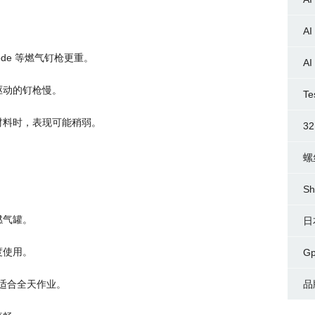
AI
ode 等燃气钉枪更重。
AI
驱动的钉枪慢。
Te
材料时，表现可能稍弱。
3
螺
Sh
燃气罐。
日
度使用。
G
间，适合全天作业。
品