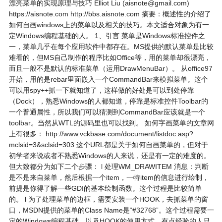
漂亮菜单的实现原理与技巧 Elliot Liu (aisnote@gmail.com)
https://aisnote.com http://bbs.aisnote.com 摘要：概述性的介绍了
如何自画windows上的菜单以及相关的技巧。本文适合对象为有一
定Windows编程基础的人。 1、引言 菜单是Windows标准控件之
一，菜单几乎在每个应用软件中都存在。MS提供的默认菜单是比较
难看的，但MS自己制作的程序比如Office等，用的菜单却很漂亮，
而且一般不是默认的标准菜单（运用DrawMenuBar）。 从office97
开始，用的是rebar里面嵌入一个CommandBar来模拟菜单。这个
可以用spy++抓一下就知道了，这样做的好处是可以到处停靠
（Dock），熟悉Windows的人都知道，停靠是标准控件Toolbar的
一个普通属性，所以我们可以猜测到CommandBar应该就是一个
toolbar。当然从WTL的源码里也可以找到。 如何字画菜单的文章网
上有很多： http://www.vckbase.com/document/listdoc.asp?
mclsid=3&sclsid=303 这个URL都是关于如何自画菜单的，但对于
初学者来说或者不熟悉Windows的人来说，还是有一定的难度的。
但大致都分为如下二个步骤： l 处理WM_DRAWITEM 消息：判断
是不是来自菜单，然后根据一个item，一特item的信息进行绘制，
前提是你得了解一些GDI的基本绘制函数。这个过程是比较简单
的。 l 为了处理菜单的边框，需要安装一个HOOK，去抓菜单的窗
口，MSDN提供的菜单的Class Name是“#32768”。这个过程需要一
定的Windows编程基础，以及HOOK的使用方式。有点经验的人只