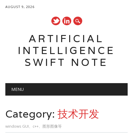
AUGUST 9, 2026
ARTIFICIAL
INTELLIGENCE
SWIFT NOTE
Main menu
Skip
MENU
to
content
Category:
技术开发
windows GUI、c++、图形图像等