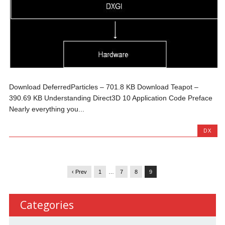
Download DeferredParticles – 701.8 KB Download Teapot –
390.69 KB Understanding Direct3D 10 Application Code Preface
Nearly everything you...
DX
‹ Prev
1
…
7
8
9
Categories